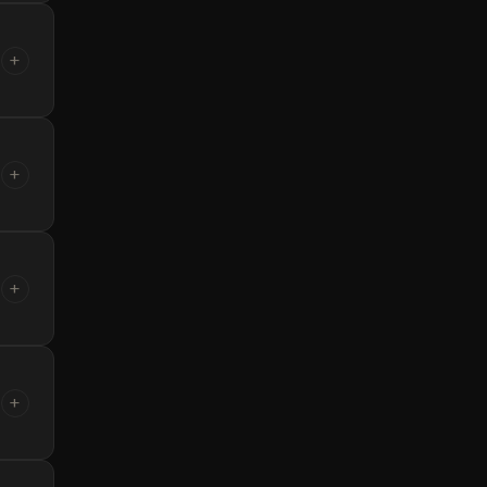
+
n
t
an
+
udah
gkas
n
es
+
s.
pa
atau
+
ap
ses