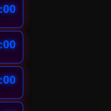
:00
:00
:00