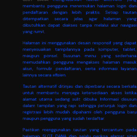
membantu pengguna menemukan halaman login dan
pendaftaran dengan lebih praktis. Setiap tautan
ditempatkan secara jelas agar halaman yang
dibutuhkan dapat diakses tanpa melalui alur navigasi
yang rumit.
Halaman ini menggunakan desain responsif yang dapat
menyesuaikan tampilannya pada komputer, tablet,
maupun ponsel. Susunan menu yang sederhana
memudahkan pengguna mengakses halaman masuk
akun, formulir pendaftaran, serta informasi layanan
lainnya secara efisien.
Tautan alternatif ditinjau dan diperbarui secara berkala
untuk membantu menjaga ketersediaan akses ketika
alamat utama sedang sulit dibuka. Informasi disusun
dalam tampilan yang rapi sehingga petunjuk login dan
registrasi lebih mudah dipahami oleh pengguna baru
maupun pengguna yang sudah terdaftar.
Pastikan menggunakan tautan yang tercantum pada
halaman SLOT DANA dan selalu periksa alamat situs