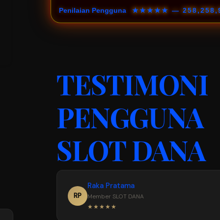
Penilaian Pengguna
★★★★★
— 258,258,
TESTIMONI
PENGGUNA
SLOT DANA
Raka Pratama
RP
Member SLOT DANA
★★★★★