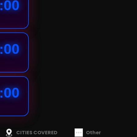
:00
:00
:00
CITIES COVERED
Other