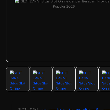
SLOT DANA
menghadirkan tautan alternatif yang