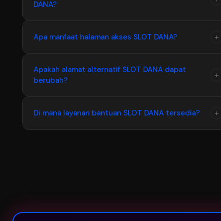
yang tersedia.
DANA?
dibuka melalui ponsel, tablet, laptop, maupun komputer.
Tampilan dan navigasinya akan menyesuaikan ukuran
layar perpermainant yang digunakan.
Perhatikan penulisan alamat situs dan gunakan tautan
+
Apa manfaat halaman akses SLOT DANA?
yang berasal dari kanal resmi. Jangan memasukkan
informasi akun apabila halaman terlihat mencurigakan,
Halaman ini menyajikan navigasi yang sederhana,
Apakah alamat alternatif SLOT DANA dapat
memiliki alamat berbeda, atau berasal dari sumber yang
+
berubah?
tampilan ramah perpermainant, serta menu login dan
tidak dikenal.
pendaftaran yang mudah ditemukan. Informasi akses
juga disusun dalam satu tempat agar lebih praktis
Ya, alamat alternatif dapat diperbarui sesuai kebutuhan
+
Di mana layanan bantuan SLOT DANA tersedia?
digunakan.
teknis dan perubahan layanan. Pengguna disarankan
memeriksa kanal resmi untuk memastikan tautan yang
Layanan bantuan dapat ditemukan melalui menu kontak
digunakan merupakan alamat terbaru.
atau fitur komunikasi yang tercantum pada halaman
resmi. Gunakan kanal tersebut untuk menyampaikan
pertanyaan terkait akses akun, pendaftaran, atau kendal
teknis.