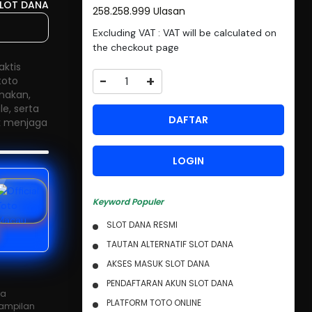
SLOT DANA
258.258.999 Ulasan
Excluding VAT : VAT will be calculated on
the checkout page
aktis
-
+
toto
unakan,
e, serta
DAFTAR
k menjaga
LOGIN
Keyword Populer
SLOT DANA RESMI
TAUTAN ALTERNATIF SLOT DANA
AKSES MASUK SLOT DANA
PENDAFTARAN AKUN SLOT DANA
ta
PLATFORM TOTO ONLINE
Tampilan