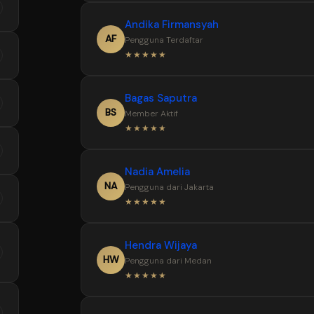
“
Andika Firmansyah
Tautan alternatif SLOT DANA
AF
Pengguna Terdaftar
membantu saya menemukan halama
★★★★★
login ketika alamat utama sedang suli
dibuka. Proses aksesnya sederhana d
“
Bagas Saputra
tampilannya tetap nyaman digunakan
Menu login dan pendaftaran
BS
Member Aktif
melalui ponsel.
ditampilkan dengan jelas sehingga m
★★★★★
ditemukan. Susunan halaman yang rin
juga membantu pengguna baru
“
Nadia Amelia
memahami setiap lpermainanh denga
SLOT DANA menyediakan jalur aks
NA
Pengguna dari Jakarta
lebih cepat.
cadangan yang tersusun secara prakti
★★★★★
Saya dapat menuju halaman akun tan
harus membuka terlalu banyak menu 
“
t
Hendra Wijaya
berpindah ke berbagai halaman.
Formulir pendaftaran ditampilkan
HW
Pengguna dari Medan
secara ringkas dengan petunjuk yang
★★★★★
mudah dipahami. Informasi pada seti
f
bagian membantu saya mengikuti pro