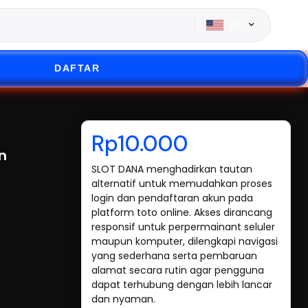
US
DAFTAR
Rp10.000
n
SLOT DANA menghadirkan tautan
alternatif untuk memudahkan proses
login dan pendaftaran akun pada
platform toto online. Akses dirancang
responsif untuk perpermainant seluler
maupun komputer, dilengkapi navigasi
yang sederhana serta pembaruan
alamat secara rutin agar pengguna
dapat terhubung dengan lebih lancar
dan nyaman.